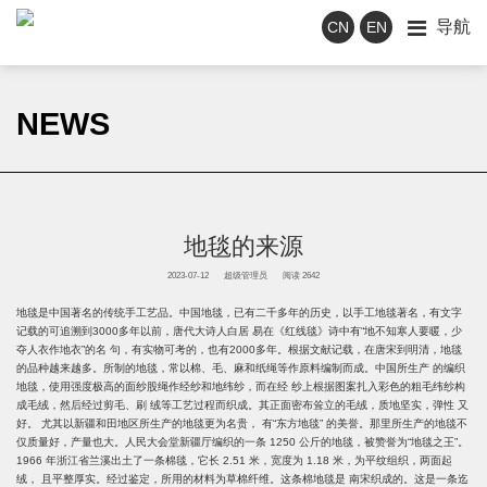
导航
CN
EN
NEWS
地毯的来源
2023-07-12
超级管理员
阅读 2642
地毯是中国著名的传统
手工艺品
。中国地毯，已有二千多年的历史，以手工地毯著名，有文字
记载的可追溯到3000多年以前，唐代大诗人白居 易在《红线毯》诗中有“地不知寒人要暖，少
夺人衣作地衣”的名 句，有实物可考的，也有2000多年。根据文献记载，在唐宋到明清，地毯
的品种越来越多。所制的地毯，常以棉、毛、麻和纸绳等作原料编制而成。中国所生产 的编织
地毯，使用强度极高的面纱股绳作经纱和地纬纱，而在经 纱上根据图案扎入彩色的粗毛纬纱构
成毛绒，然后经过剪毛、刷 绒等工艺过程而织成。其正面密布耸立的毛绒，质地坚实，弹性 又
好。 尤其以新疆和田地区所生产的地毯更为名贵， 有“东方地毯” 的美誉。那里所生产的地毯不
仅质量好，产量也大。人民大会堂新疆厅编织的一条 1250 公斤的地毯，被赞誉为“地毯之王”。
1966 年浙江省兰溪出土了一条棉毯，它长 2.51 米，宽度为 1.18 米，为平纹组织，两面起
绒， 且平整厚实。经过鉴定，所用的材料为草棉纤维。这条棉地毯是 南宋织成的。这是一条迄