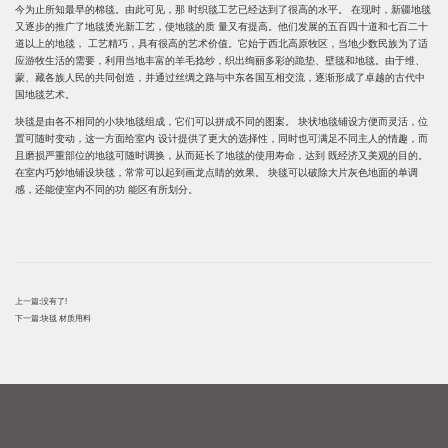
今为止所知最早的棉毯。由此可见，那 时织毯工艺已经达到了很高的水平。 在现时，新疆地毯
又逐步的推广了地毯烫光新工艺，使地毯的质 量又有提高。他们发展的五百四十道和七百二十
道以上的地毯， 工艺精巧，具有很高的艺术价值。它始于西北高原牧区，当地少数民族为了适
应游牧生活的需要，利用当地丰富的羊毛捻纱，织出绚丽多彩的跪垫、壁毯和地毯。由于维、
蒙、藏各族人民的共同创造，并通过丝绸之路与中东各国互相交流，逐渐形成了卓越的古代中
国地毯艺术。
块毯是由各不相同的小块地毯组成，它们可以拼成不同的图案。 块状地毯铺设方便而灵活，位
置可随时变动，这一方面给室内 设计提供了更大的选择性，同时也可满足不同主人的情趣，而
且磨损严重部位的地毯可随时调换，从而延长了地毯的
使用寿命
，达到 既经济又美观的目的。
在室内巧妙地铺设块毯，常常可以起到画龙点睛的效果。 块毯可以破除大片灰色地面的单调
感，还能使室内不同的功 能区有所划分。
上一篇:
没有了!
下一篇:
块毯 材质用料